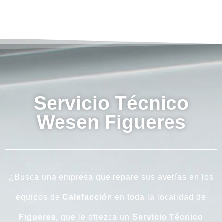
Servicio Técnico
Wesen Figueres
¿Busca una empresa que repare sus averías en los
equipos de
Calefacción
en toda la localidad de
Figueres,
que le ofrezca un
Servicio Técnico