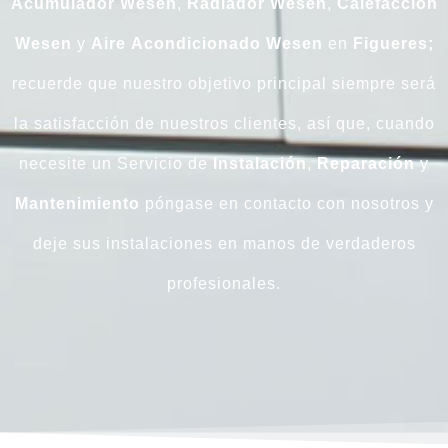
Acumulador
Wesen
,
Radiador
Wesen
,
Calefacción
Wesen
y
Aire
Acondicionado
Wesen
en
Figueres;
recuerde que nuestro objetivo principal siempre será
la satisfacción de nuestros clientes, así que, cuando
necesite un Servicio de
Instalación
,
Reparación
y
Mantenimiento
póngase en contacto con nosotros y
deje sus instalaciones en manos de verdaderos
profesionales.