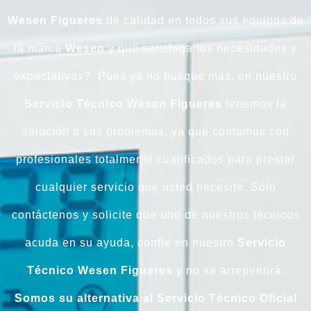
Wesen Figueres
de calidad en todos sus equipos de
la marca
Wesen
y que satisfaga tus necesidades y
expectativas?, Pues ya no busque más, en nuestro
Servicio Técnico Wesen Figueres
tenemos la
solución a sus problemas, ya que contamos con
profesionales totalmente cualificados para prestar
cualquier servicio que usted necesite. Sólo
contáctenos y solicite que uno de nuestros técnicos
acuda en su ayuda, confíe en nuestro
Servicio
Técnico Wesen Figueres
y no se arrepentirá.
Somos su alternativa al Servicio Técnico Oficial