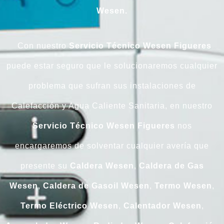
Wesen.
Con nuestro
Servicio Técnico Wesen Figueres
puede estar seguro que le solucionaremos cualquier
problema que sufran sus instalaciones de
Calefacción y Agua Caliente Sanitaria, en nuestro
Servicio Técnico Wesen Figueres
nos
encargaremos de solventar cualquier avería que
presente su
Caldera
Wesen
,
Caldera
de
Gas
Wesen
,
Caldera
de
Gasoil
Wesen
,
Termo
Wesen
,
Termo
Eléctrico
Wesen
,
Calentador
Wesen
,