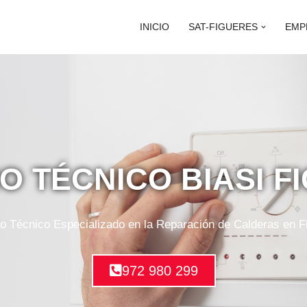
INICIO
SAT-FIGUERES
EMP
IO TÉCNICO BIASI F
io Técnico Especializado en la Reparación de Calderas en F
972 980 299