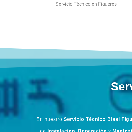
Servicio Técnico en Figueres
Ser
En nuestro
Servicio Técnico Biasi Fig
de
Instalación
,
Reparación
y
Manten