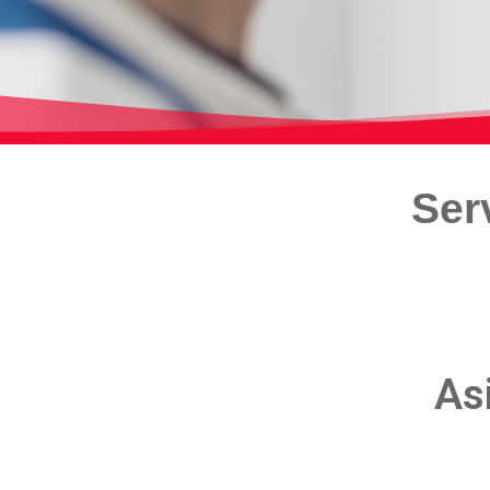
Ser
As