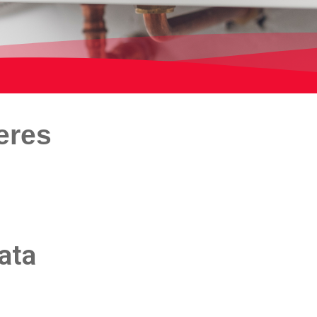
eres
ata