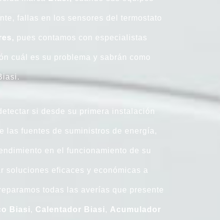
te, fallas en los sensores del termostato
res,
pues contamos con especialistas
sión cuál es su problema y sabrán como
Biasi.
etectar si desde su primera instalación
e las fuentes de suministros de energía,
rendimiento en el funcionamiento de su
r soluciones eficaces y económicas a
s reparamos todas las averías que presente
co
Biasi
,
Calentador
Biasi
,
Acumulador