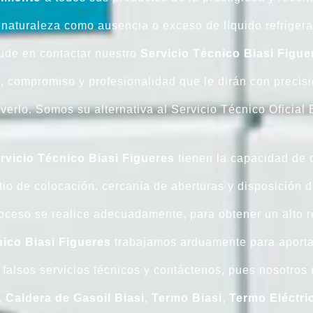
naturaleza como ausencia o exceso de líquido refrigeran
ude en contactar nuestro
Servicio Técnico Biasi Figue
d, compromiso y profesionalidad que le dirán con preci
verlo. Somos su alternativa al Servicio Técnico Oficial 
rvicio Técnico Biasi Figueres
tienen la capacidad de d
tio de colocación, cercanía de aberturas y disposición d
roceso se realice adecuadamente, para obtener un alto 
nico Biasi Figueres
trabajamos arduamente para aporta
 falsos servicios técnicos y contáctenos, pues nosotro
,
Caldera
de
Gasoil
Biasi
,
Termo
Biasi
,
Termo
Eléctri