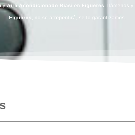
i
y
Aire
Acondicionado
Biasi
en
Figueres
, llámenos y
Figueres
, no se arrepentirá, se lo garantizamos.
os