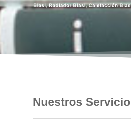
Biasi
,
Radiador
Biasi
,
Calefacción
Bias
Nuestros Servici