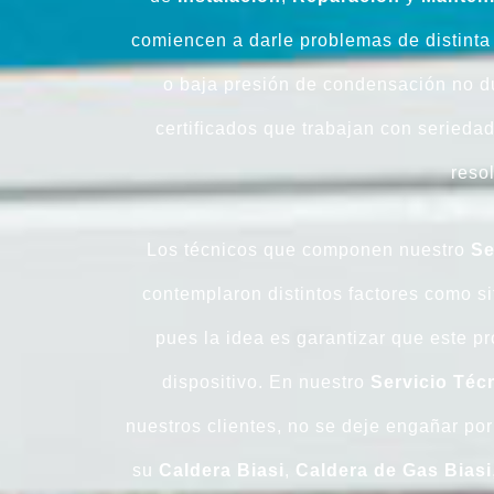
comiencen a darle problemas de distinta 
o baja presión de condensación no d
certificados que trabajan con serieda
resol
Los técnicos que componen nuestro
Se
contemplaron distintos factores como si
pues la idea es garantizar que este p
dispositivo. En nuestro
Servicio Téc
nuestros clientes, no se deje engañar por
su
Caldera
Biasi
,
Caldera
de
Gas
Biasi