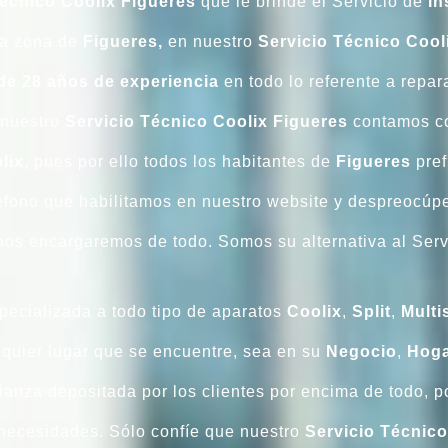
Técnico Coolix Figueres
que le brinde el Servicio de
In
la zona de
Figueres,
en nuestro
Servicio Técnico Cool
de 28 años
de experiencia
en todo lo referente a repa
 nuestro
Servicio Técnico Coolix Figueres
contamos co
lix,
pues por ello todos los habitantes de
Figueres
pref
éfono que habilitamos en nuestro website y despreocúp
os encargaremos de todo. Somos su alternativa al Servi
pecializada a todo tipo de aparatos
Coolix
,
Split
,
Multis
lquier lugar que se encuentre, sea en su
Negocio
,
Hoga
fianza depositada por los clientes por encima de todo, p
 necesidades. Sólo confíe que nuestro
Servicio Técnic