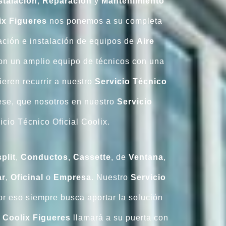
stalación
,
Reparación
y
Mantenimiento
ix Figueres
nos ponemos a su completa
ración e instalación de equipos de
Aire
n un amplio equipo de técnicos con una
ieren recurrir a nuestro
Servicio Técnico
ese, que nosotros en nuestro
Servicio
cio Técnico Oficial Coolix.
plit
,
Conductos
,
Cassette
, de
Ventana
,
r
,
Oficinal
o
Empresa
. Nuestro
Servicio
or eso siempre busca aportar la solución
o Coolix Figueres
llamará a su puerta con