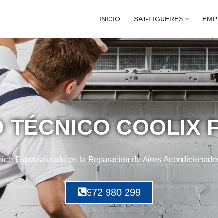
INICIO
SAT-FIGUERES
EMP
O TÉCNICO COOLIX 
nico Especializado en la Reparación de Aires Acondicionado
972 980 299