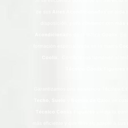
Si se encuentra buscando un
Servicio 
de sus
Aires Acondicionados
en toda 
disposición, pues contamos con
más 
Acondicionado
de la marca
Coolix
. En
formación especializada en la marca
Coo
Coolix.
Contáctenos llamando al tel
Técnico Coolix Figueres
n
Garantizamos una asistencia Técnica Es
Techo
,
Suelo
y
Bomba
de
Calor
en cua
Técnico Coolix Figueres
valora la con
más eficiente y que más se adapte a sus