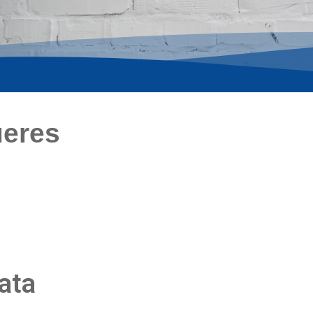
ueres
ata